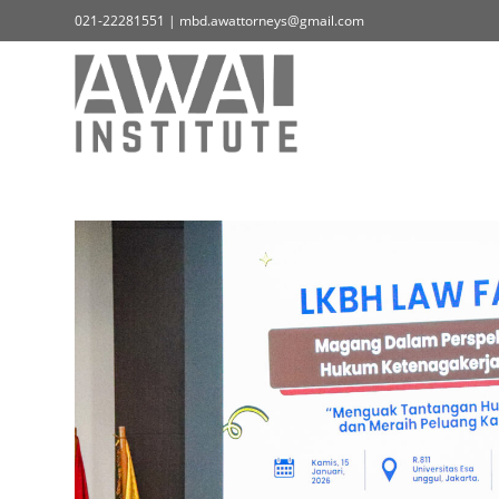
021-22281551 | mbd.awattorneys@gmail.com