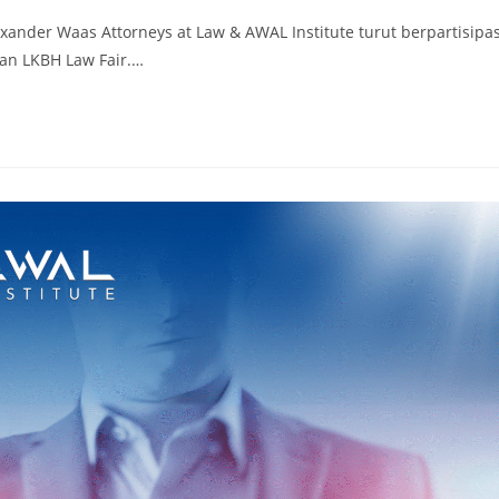
exander Waas Attorneys at Law & AWAL Institute turut berpartisipas
an LKBH Law Fair.…