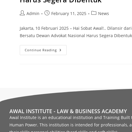
Admin
February 11, 2025
News
Jakarta, 10 Februari 2025 – Hai Sobat Awal!.. Dilansir d
Bersatu Dewan Advokat Nasional Harus Segera Dibentuk.
Continue Reading
AWAL INSTITUTE - LAW & BUSINESS ACADEMY
Awal Institute is an educational institution and Training Buil
Human Power. This institution is intended for professionals,