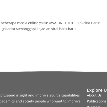
ari beberapa media online yaitu; AWAL INSTITUTE: Advokat Harus
 (Jakarta) Menanggapi kejadian viral baru-baru…
Explore U
t to Expand insight and improve Source capabilities
About Us
 academics and society people who want to improve
Publications