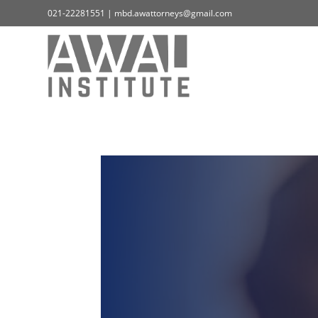
021-22281551 | mbd.awattorneys@gmail.com