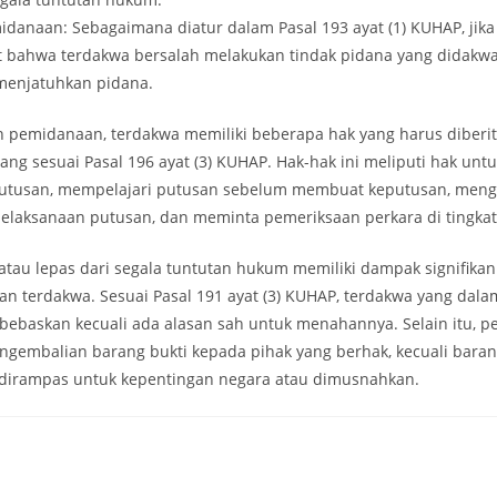
danaan: Sebagaimana diatur dalam Pasal 193 ayat (1) KUHAP, jika
 bahwa terdakwa bersalah melakukan tindak pidana yang didakw
menjatuhkan pidana.
n pemidanaan, terdakwa memiliki beberapa hak yang harus diberi
ang sesuai Pasal 196 ayat (3) KUHAP. Hak-hak ini meliputi hak un
putusan, mempelajari putusan sebelum membuat keputusan, meng
laksanaan putusan, dan meminta pemeriksaan perkara di tingkat
atau lepas dari segala tuntutan hukum memiliki dampak signifika
an terdakwa. Sesuai Pasal 191 ayat (3) KUHAP, terdakwa yang dal
ibebaskan kecuali ada alasan sah untuk menahannya. Selain itu, p
gembalian barang bukti kepada pihak yang berhak, kecuali baran
 dirampas untuk kepentingan negara atau dimusnahkan.