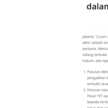
dala
Jakarta, 12 Jun
akhir adalah la
pertama. Menur
sidang terbuka
hukum, ada tig
Putusan Beba
pengadilan 
terbukti sec
Putusan Lepa
Pasal 191 a
kepada terda
lepas dari s