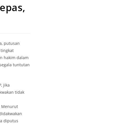
epas,
a, putusan
tingkat
an hakim dalam
segala tuntutan
 jika
kwakan tidak
: Menurut
 didakwakan
wa diputus