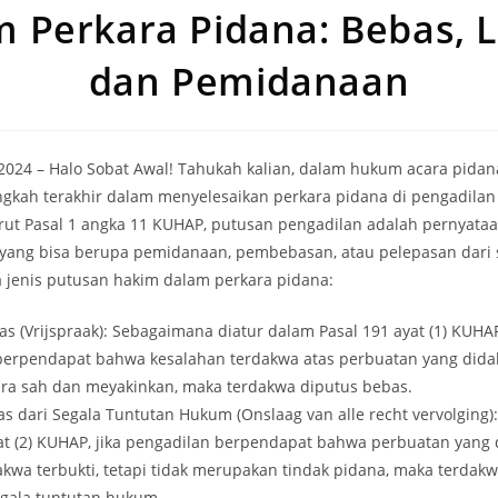
m Perkara Pidana: Bebas, L
dan Pemidanaan
i 2024 – Halo Sobat Awal! Tahukah kalian, dalam hukum acara pidan
ngkah terakhir dalam menyelesaikan perkara pidana di pengadilan 
ut Pasal 1 angka 11 KUHAP, putusan pengadilan adalah pernyata
 yang bisa berupa pemidanaan, pembebasan, atau pelepasan dari 
a jenis putusan hakim dalam perkara pidana:
s (Vrijspraak): Sebagaimana diatur dalam Pasal 191 ayat (1) KUHAP,
berpendapat bahwa kesalahan terdakwa atas perbuatan yang dida
ara sah dan meyakinkan, maka terdakwa diputus bebas.
s dari Segala Tuntutan Hukum (Onslaag van alle recht vervolging)
yat (2) KUHAP, jika pengadilan berpendapat bahwa perbuatan yang
kwa terbukti, tetapi tidak merupakan tindak pidana, maka terdak
egala tuntutan hukum.