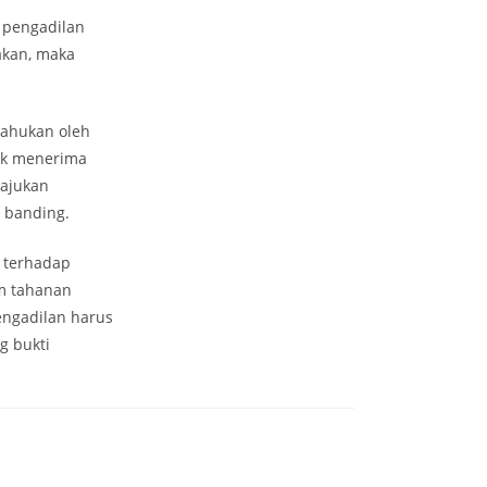
 pengadilan
akan, maka
tahukan oleh
tuk menerima
ajukan
 banding.
n terhadap
am tahanan
engadilan harus
g bukti